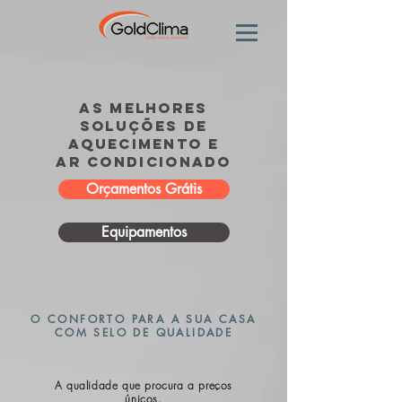
As MELHORES
SOLUÇÕES de
AQUECIMENTO E
AR CONDICIONADO
Orçamentos Grátis
Equipamentos
O CONFORTO PARA A SUA CASA
COM SELO DE QUALIDADE
A qualidade que procura a preços
únicos.