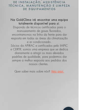
DE INSTALAÇÃO, ASSISTÊNCIA
TÉCNICA, MANUTENÇÃO E LIMPEZA
DE EQUIPAMENTOS
Na GoldClima irá encontrar uma equipa
totalmente disponível para si
.
Dispondo de técnicos certificados para o
manuseamento de gases fluorados,
encontramo-nos na linha da frente para dar
resposta em todas as áreas da climatização
e ar condicionado.
Sócios da APIRAC e certificados pelo IMPIC
e CERTIF, somos uma empresa que se dedica
diariamente a atingir os mais elevados
padrões de qualidade, para podermos dar
sempre a melhor resposta aos pedidos dos
nossos clientes.
Quer saber mais sobre nós?
Veja aqui.